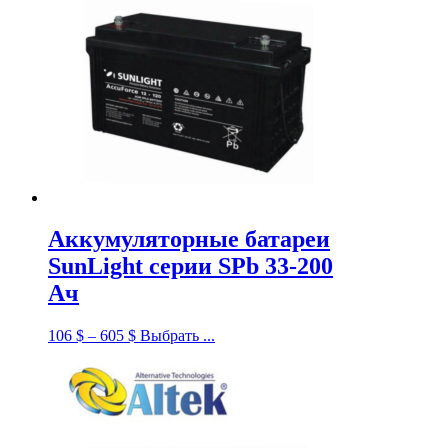
Аккумуляторные батареи
SunLight серии SPb 33-200
Ач
106
$
–
605
$
Выбрать ...