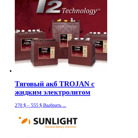
Тяговый акб TROJAN с
жидким электролитом
270
$
–
555
$
Выбрать ...