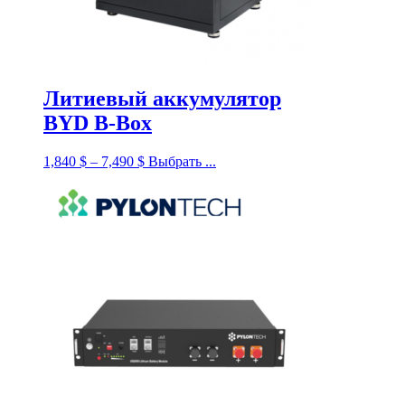
Литиевый аккумулятор
BYD B-Box
1,840
$
–
7,490
$
Выбрать ...