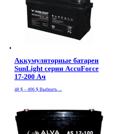
Аккумуляторные батареи
SunLight серии AccuForce
17-200 Ач
48
$
–
496
$
Выбрать ...