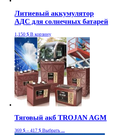
Литиевый аккумулятор
АДС для солнечных батарей
1,150
$
В корзину
Тяговый акб TROJAN AGM
369
$
–
417
$
Выбрать ...