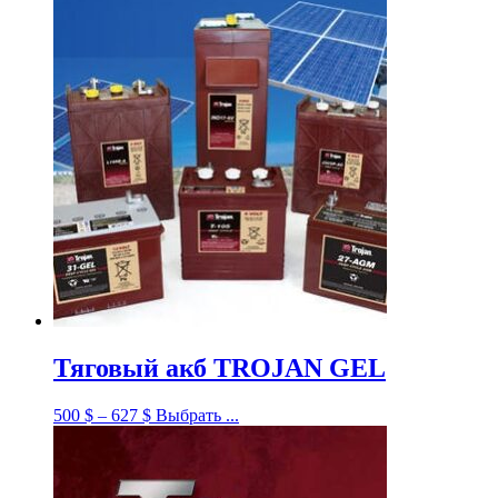
Тяговый акб TROJAN GEL
500
$
–
627
$
Выбрать ...