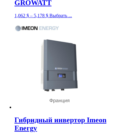
GROWATT
1,062
$
–
5,178
$
Выбрать ...
Гибридный инвертор Imeon
Energy