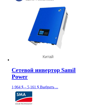
Сетевой инвертор Samil
Power
1,964
$
–
5,161
$
Выбрать ...