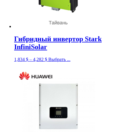
Гибридный инвертор Stark
InfiniSolar
1,834
$
–
4,282
$
Выбрать ...