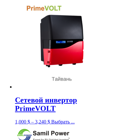
Сетевой инвертор
PrimeVOLT
1,000
$
–
3,240
$
Выбрать ...