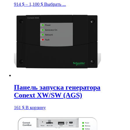
914
$
–
1,100
$
Выбрать ...
Панель запуска генератора
Conext XW/SW (AGS)
161
$
В корзину