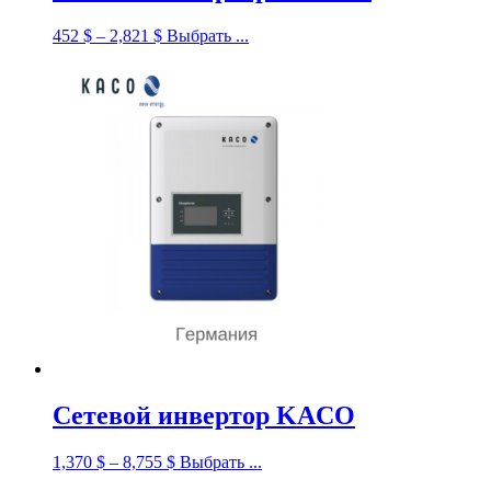
452
$
–
2,821
$
Выбрать ...
Сетевой инвертор KACO
1,370
$
–
8,755
$
Выбрать ...