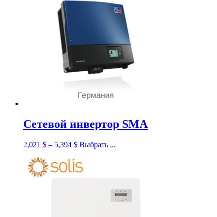
Сетевой инвертор SMA
2,021
$
–
5,394
$
Выбрать ...