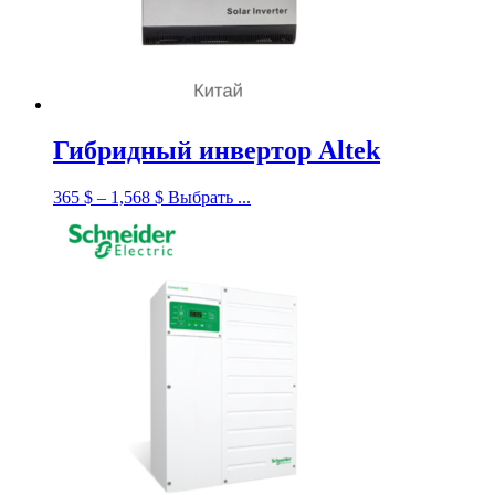
Гибридный инвертор Altek
365
$
–
1,568
$
Выбрать ...