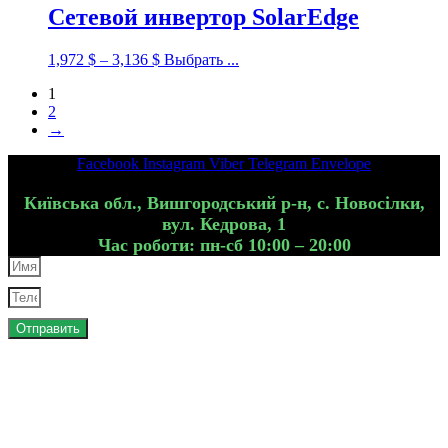
Сетевой инвертор SolarEdge
1,972
$
–
3,136
$
Выбрать ...
1
2
→
Facebook
Instagram
Viber
Telegram
Envelope
Київська обл., Вишгородський р-н, с. Новосілки,
вул. Кедрова, 1
Час роботи: пн-сб 10:00 – 20:00
Отправить