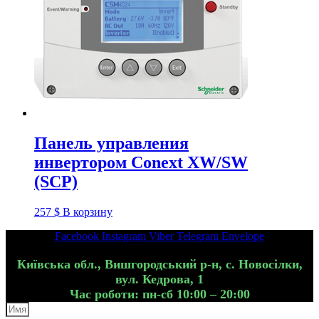
Панель управления
инвертором Conext XW/SW
(SCP)
257
$
В корзину
Facebook
Instagram
Viber
Telegram
Envelope
Київська обл., Вишгородський р-н, с. Новосілки,
вул. Кедрова, 1
Час роботи: пн-сб 10:00 – 20:00