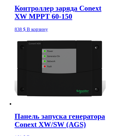
Контроллер заряда Conext
XW MPPT 60-150
838
$
В корзину
Панель запуска генератора
Conext XW/SW (AGS)