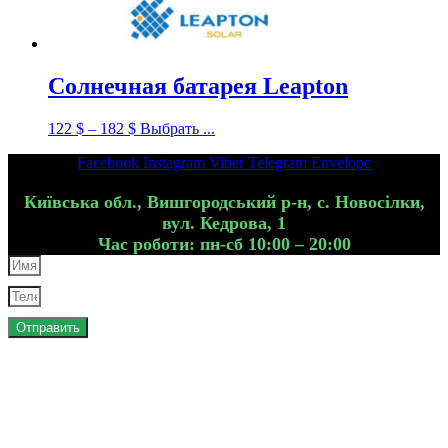
Солнечная батарея Leapton
122
$
–
182
$
Выбрать ...
Facebook
Instagram
Viber
Telegram
Envelope
Київська обл., Вишгородський р-н, с. Новосілки,
вул. Кедрова, 1
Час роботи: пн-сб 10:00 – 20:00
Отправить