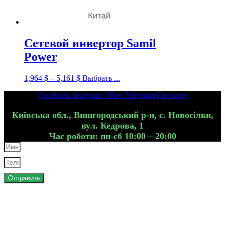
Сетевой инвертор Samil
Power
1,964
$
–
5,161
$
Выбрать ...
Facebook
Instagram
Viber
Telegram
Envelope
Київська обл., Вишгородський р-н, с. Новосілки,
вул. Кедрова, 1
Час роботи: пн-сб 10:00 – 20:00
Отправить