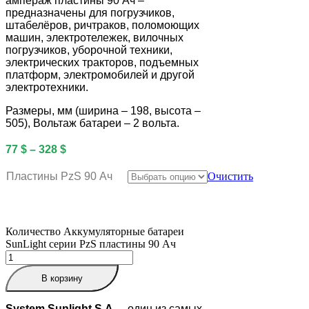
ампераж пластины 90 Ач –
предназначены для погрузчиков,
штабелёров, ричтраков, поломоющих
машин, электротележек, вилочных
погрузчиков, уборочной техники,
электрических тракторов, подъемных
платформ, электромобилей и другой
электротехники.
Размеры, мм (ширина – 198, высота –
505), Вольтаж батареи – 2 вольта.
77
$
–
328
$
Пластины PzS 90 Ач
Очистить
Количество Аккумуляторные батареи
SunLight серии PzS пластины 90 Ач
В корзину
System
Sunlight S.A.
– один из самых