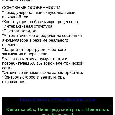
ОСНОВНЫЕ ОСОБЕННОСТИ
*Немодулированный синусоидальный
выходной ток.
*Конструкция на базе микропроцессора.
*Интерактивная структура.
*Быстрая зарядка.
*Автоматическое определение состояния
аккумулятора в режиме реального
времени.
*Защита от перегрузки, короткого
замыкания и перегрева.
*Развязка между аккумулятором и
потребителем AC (бытовой электрической
сети).
*Отличные динамические характеристики.
*Контроль скорости вентилятора
охлаждения.
Facebook
Instagram
Viber
Telegram
Envelope
Київська обл., Вишгородський р-н, с. Новосілки,
вул. Кедрова, 1