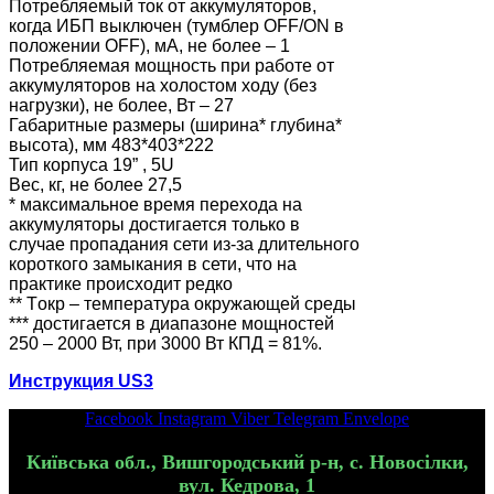
Потребляемый ток от аккумуляторов,
когда ИБП выключен (тумблер OFF/ON в
положении OFF), мА, не более – 1
Потребляемая мощность при работе от
аккумуляторов на холостом ходу (без
нагрузки), не более, Вт – 27
Габаритные размеры (ширина* глубина*
высота), мм 483*403*222
Тип корпуса 19” , 5U
Вес, кг, не более 27,5
* максимальное время перехода на
аккумуляторы достигается только в
случае пропадания сети из-за длительного
короткого замыкания в сети, что на
практике происходит редко
** Tокр – температура окружающей среды
*** достигается в диапазоне мощностей
250 – 2000 Вт, при 3000 Вт КПД = 81%.
Инструкция US3
Facebook
Instagram
Viber
Telegram
Envelope
Київська обл., Вишгородський р-н, с. Новосілки,
вул. Кедрова, 1