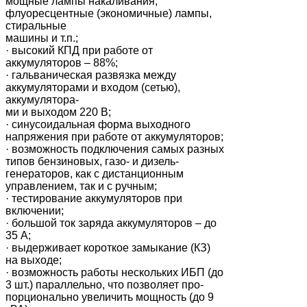
мощные лампы накаливания,
флуоресцентные (экономичные) лампы,
стиральные
машины и т.п.;
· высокий КПД при работе от
аккумуляторов – 88%;
· гальваническая развязка между
аккумуляторами и входом (сетью),
аккумулятора-
ми и выходом 220 В;
· синусоидальная форма выходного
напряжения при работе от аккумуляторов;
· возможность подключения самых разных
типов бензиновых, газо- и дизель-
генераторов, как с дистанционным
управлением, так и с ручным;
· тестирование аккумуляторов при
включении;
· большой ток заряда аккумуляторов – до
35 А;
· выдерживает короткое замыкание (КЗ)
на выходе;
· возможность работы нескольких ИБП (до
3 шт.) параллельно, что позволяет про-
порционально увеличить мощность (до 9