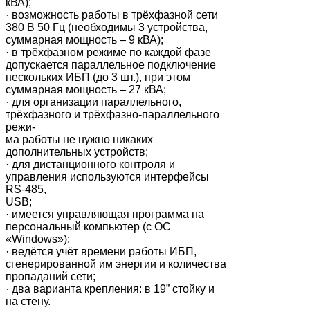
кВА);
· возможность работы в трёхфазной сети
380 В 50 Гц (необходимы 3 устройства,
суммарная мощность – 9 кВА);
· в трёхфазном режиме по каждой фазе
допускается параллельное подключение
нескольких ИБП (до 3 шт.), при этом
суммарная мощность – 27 кВА;
· для организации параллельного,
трёхфазного и трёхфазно-параллельного
режи-
ма работы не нужно никаких
дополнительных устройств;
· для дистанционного контроля и
управления используются интерфейсы
RS-485,
USB;
· имеется управляющая программа на
персональный компьютер (с ОС
«Windows»);
· ведётся учёт времени работы ИБП,
сгенерированной им энергии и количества
пропаданий сети;
· два варианта крепления: в 19” стойку и
на стену.