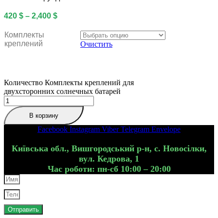
420
$
–
2,400
$
Комплекты
креплений
Очистить
Количество Комплекты креплений для
двухсторонних солнечных батарей
В корзину
Facebook
Instagram
Viber
Telegram
Envelope
Київська обл., Вишгородський р-н, с. Новосілки,
вул. Кедрова, 1
Час роботи: пн-сб 10:00 – 20:00
Отправить