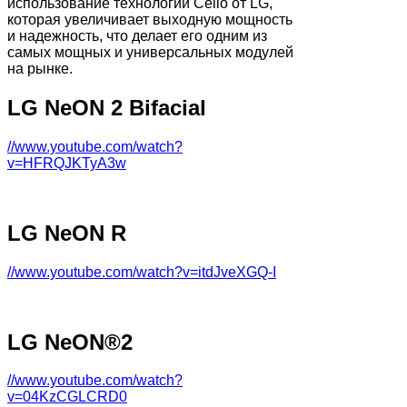
использование технологии Cello от LG,
которая увеличивает выходную мощность
и надежность, что делает его одним из
самых мощных и универсальных модулей
на рынке.
LG NeON 2 Bifacial
//www.youtube.com/watch?
v=HFRQJKTyA3w
LG NeON R
//www.youtube.com/watch?v=itdJveXGQ-I
LG NeON®2
//www.youtube.com/watch?
v=04KzCGLCRD0