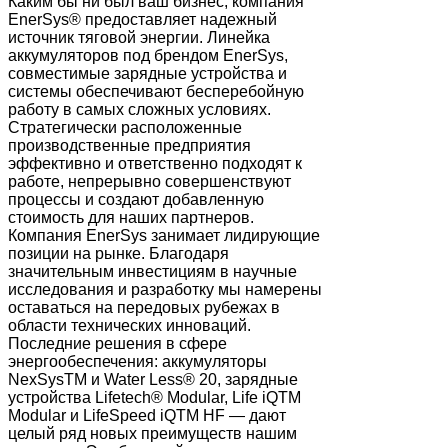
Каким бы ни был ваш бизнес, компания
EnerSys® предоставляет надежный
источник тяговой энергии. Линейка
аккумуляторов под брендом EnerSys,
совместимые зарядные устройства и
системы обеспечивают бесперебойную
работу в самых сложных условиях.
Стратегически расположенные
производственные предприятия
эффективно и ответственно подходят к
работе, непрерывно совершенствуют
процессы и создают добавленную
стоимость для наших партнеров.
Компания EnerSys занимает лидирующие
позиции на рынке. Благодаря
значительным инвестициям в научные
исследования и разработку мы намерены
оставаться на передовых рубежах в
области технических инноваций.
Последние решения в сфере
энергообеспечения: аккумуляторы
NexSysTM и Water Less® 20, зарядные
устройства Lifetech® Modular, Life iQTM
Modular и LifeSpeed iQTM HF — дают
целый ряд новых преимуществ нашим