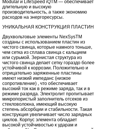
Modular и LifeSpeed iQTM — обеспечивает
длительную и высокую
производительность, а также экономию
расходов на энергоресурсы.
УНИКАЛЬНАЯ КОНСТРУКЦИЯ ПЛАСТИН
Двухвольтовые элементы NexSysTM
созданы с использованием пластин из
чистого свинца, которые намного тоньше,
чем сетка из сплава свинца с кальцием
или сурьмой. Зернистая структура из
чистого свинца делает сетку гораздо более
устойчивой к коррозии. Положительно и
отрицательно заряженные пластины
имеют низкий импеданс (низкое
сопротивление) , что обеспечивает
высокий ток как в режиме заряда, так и в
режиме разряда. Электролит пропитывает
микропористый заполнитель отсеков из
стекловолокна, имеющий высокую
степень абсорбции и стабильности. Такая
конструкция увеличивает число зарядных
циклов. Корпус элемента обладает
высокой устойчивостью к ударам и