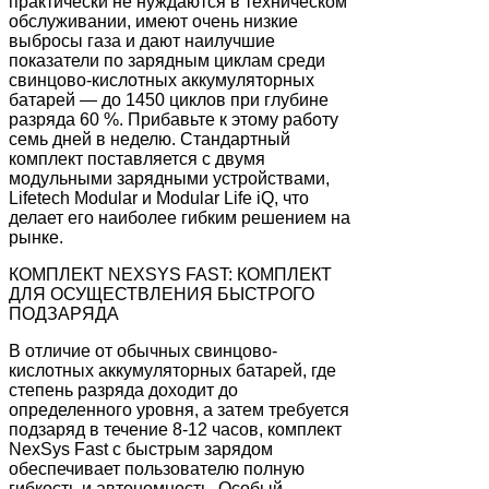
практически не нуждаются в техническом
обслуживании, имеют очень низкие
выбросы газа и дают наилучшие
показатели по зарядным циклам среди
свинцово-кислотных аккумуляторных
батарей — до 1450 циклов при глубине
разряда 60 %. Прибавьте к этому работу
семь дней в неделю. Стандартный
комплект поставляется с двумя
модульными зарядными устройствами,
Lifetech Modular и Modular Life iQ, что
делает его наиболее гибким решением на
рынке.
КОМПЛЕКТ NEXSYS FAST: КОМПЛЕКТ
ДЛЯ ОСУЩЕСТВЛЕНИЯ БЫСТРОГО
ПОДЗАРЯДА
В отличие от обычных свинцово-
кислотных аккумуляторных батарей, где
степень разряда доходит до
определенного уровня, а затем требуется
подзаряд в течение 8-12 часов, комплект
NexSys Fast с быстрым зарядом
обеспечивает пользователю полную
гибкость и автономность. Особый