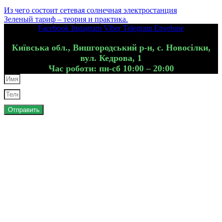
Из чего состоит сетевая солнечная электростанция
Зеленый тариф – теория и практика.
Facebook
Instagram
Viber
Telegram
Envelope
Київська обл., Вишгородський р-н, с. Новосілки,
вул. Кедрова, 1
Час роботи: пн-сб 10:00 – 20:00
Отправить